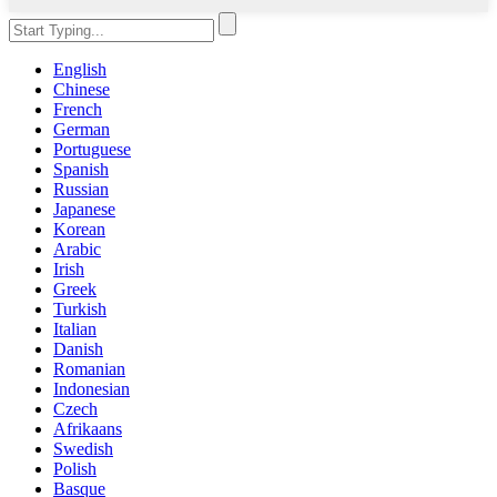
English
Chinese
French
German
Portuguese
Spanish
Russian
Japanese
Korean
Arabic
Irish
Greek
Turkish
Italian
Danish
Romanian
Indonesian
Czech
Afrikaans
Swedish
Polish
Basque