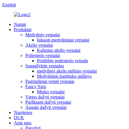
English
Namai
Produktai
Medvilnės verpalai
šukuoti medvilniniai verpalai
Akrilo verpalai
Kašmino akrilo verpalai
Poliesterio verpalai
Perdirbtų poliesterio verpalų
Sumaišykite verpalus
medvilnės akrilo mišinio verpalai
Medvilninis bambuko mišinys
Pagrindiniai verpti verpalai
Fancy Yarn
Minko verpalai
Vietos dažyti verpalai
Purškiami dažyti verpalai
Augalų dažyti verpalai
Naujienos
DUK
Apie mus
Parodyti