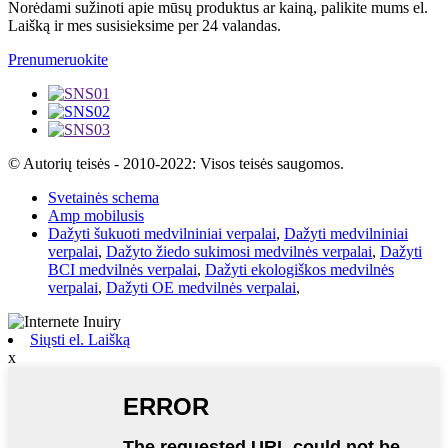
Norėdami sužinoti apie mūsų produktus ar kainą, palikite mums el.
Laišką ir mes susisieksime per 24 valandas.
Prenumeruokite
© Autorių teisės - 2010-2022: Visos teisės saugomos.
Svetainės schema
Amp mobilusis
Dažyti šukuoti medvilniniai verpalai
,
Dažyti medvilniniai
verpalai
,
Dažyto žiedo sukimosi medvilnės verpalai
,
Dažyti
BCI medvilnės verpalai
,
Dažyti ekologiškos medvilnės
verpalai
,
Dažyti OE medvilnės verpalai
,
Siųsti el. Laišką
x