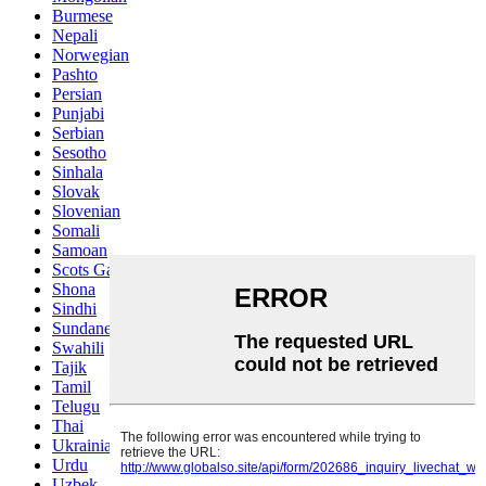
Burmese
Nepali
Norwegian
Pashto
Persian
Punjabi
Serbian
Sesotho
Sinhala
Slovak
Slovenian
Somali
Samoan
Scots Gaelic
Shona
Sindhi
Sundanese
Swahili
Tajik
Tamil
Telugu
Thai
Ukrainian
Urdu
Uzbek