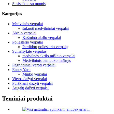
Susisiekite su mumis
Kategorijos
Medvilnės verpalai
šukuoti medvilniniai verpalai
Akrilo verpalai
Kašmino akrilo verpalai
Poliesterio verpalai
Perdirbtų poliesterio verpalų
Sumaišykite verpalus
medvilnės akrilo mišinio verpalai
Medvilninis bambuko mišinys
Pagrindiniai verpti verpalai
Fancy Yarn
Minko verpalai
Vietos dažyti verpalai
Purškiami dažyti verpalai
Augalų dažyti verpalai
Teminiai produktai