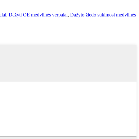
lai
,
Dažyti OE medvilnės verpalai
,
Dažyto žiedo sukimosi medvilnės