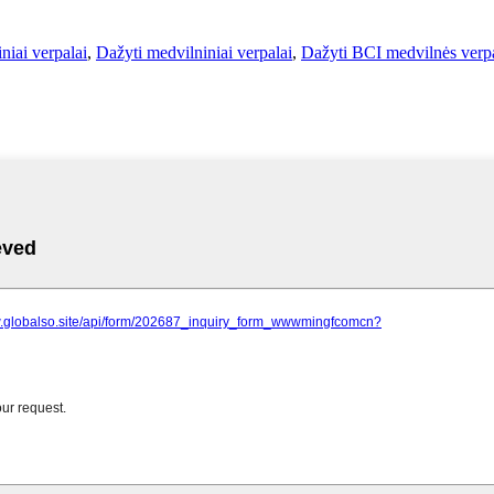
niai verpalai
,
Dažyti medvilniniai verpalai
,
Dažyti BCI medvilnės verpa