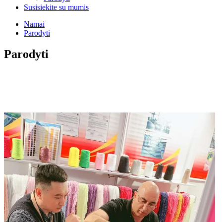
Susisiekite su mumis
Namai
Parodyti
Parodyti