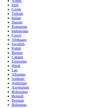
Arabic
Irish
Greek
Turkish
Italian
Danish
Romanian
Indonesian
Czech
Afrikaans
Swedish
Polish
Basque
Catalan
Esperanto
Hindi
Lao
Albanian
Amharic
Armenian
Azerbaijani
Belarusian
Bengali
Bosnian
Bulgarian