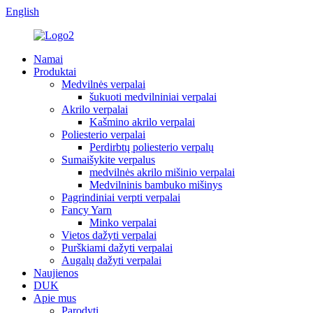
English
Namai
Produktai
Medvilnės verpalai
šukuoti medvilniniai verpalai
Akrilo verpalai
Kašmino akrilo verpalai
Poliesterio verpalai
Perdirbtų poliesterio verpalų
Sumaišykite verpalus
medvilnės akrilo mišinio verpalai
Medvilninis bambuko mišinys
Pagrindiniai verpti verpalai
Fancy Yarn
Minko verpalai
Vietos dažyti verpalai
Purškiami dažyti verpalai
Augalų dažyti verpalai
Naujienos
DUK
Apie mus
Parodyti