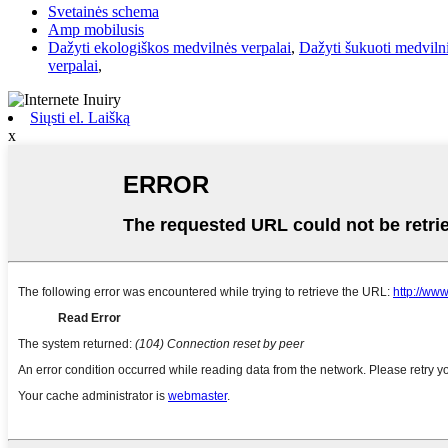
Svetainės schema
Amp mobilusis
Dažyti ekologiškos medvilnės verpalai
,
Dažyti šukuoti medvilni
verpalai
,
Siųsti el. Laišką
x