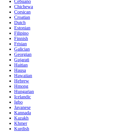
Cebuano
Chichewa
Corsican
Croatian
Dutch
Estonian
Filipino
Finnish
Frisian
Galician
Georgian
Gujarati
Haitian
Hausa
Hawaiian
Hebrew
Hmong
Hungarian
Icelandic
Igbo
Javanese
Kannada
Kazakh
Khmer
Kurdish